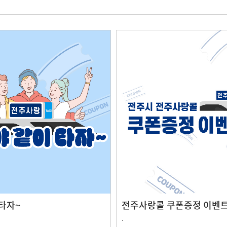
타자~
전주사랑콜 쿠폰증정 이벤
.