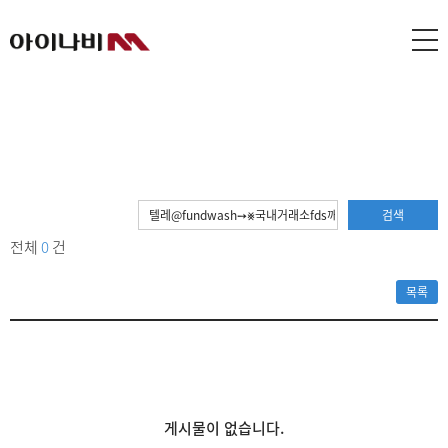
검색
전체
0
건
목록
게시물이 없습니다.