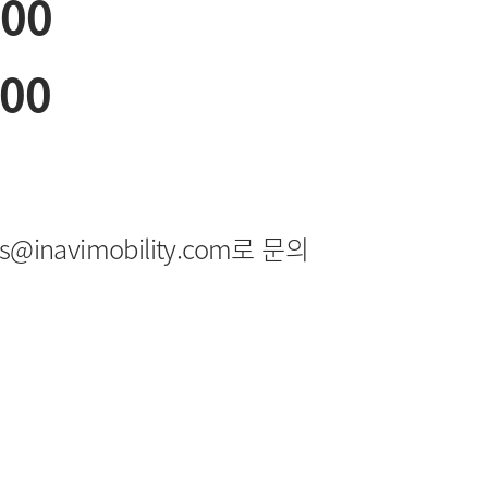
:00
:00
navimobility.com로 문의