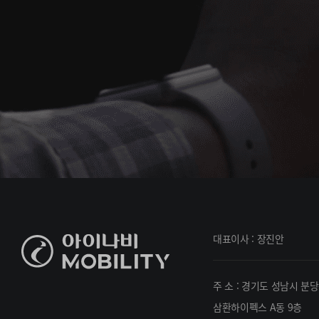
대표이사 : 장진안
주 소 : 경기도 성남시 분당
삼환하이펙스 A동 9층