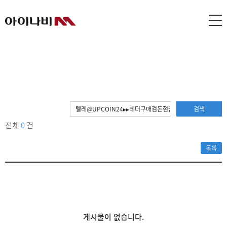
검색
전체
0
건
목록
게시물이 없습니다.