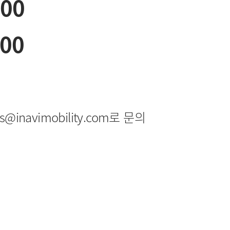
:00
:00
navimobility.com로 문의