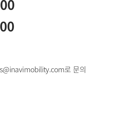
:00
:00
navimobility.com로 문의