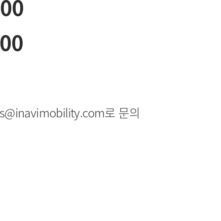
:00
:00
navimobility.com로 문의