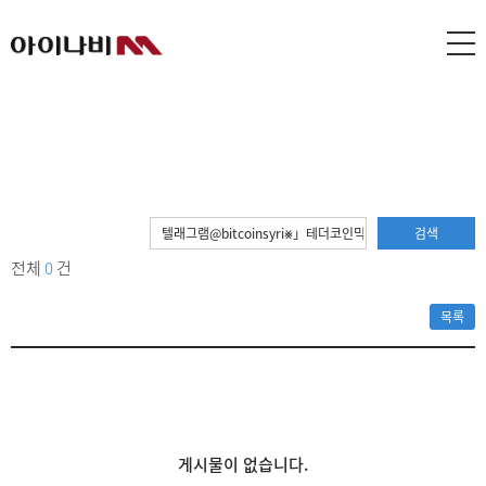
검색
전체
0
건
목록
게시물이 없습니다.