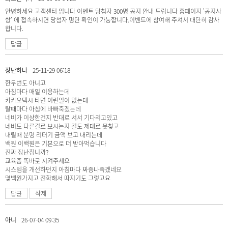
안녕하세요 고객센터 입니다 이벤트 당첨자 300명 공지 안내 드립니다 홈페이지 '공지사
항' 에 접속하시면 당첨자 명단 확인이 가능합니다.이벤트에 참여해 주셔서 대단히 감사
합니다.
답글
장난하나
25-11-29 06:18
한두번도 아니고
아침마다 매일 이용하는데
카카오택시 타면 이런일이 없는데
탈때마다 아침에 바빠죽겠는데
네비가 이상한건지 반대로 서서 기다리고있고
네비도 다른걸로 보시는지 길도 제대로 못찾고
내릴때 분명 리터기 금액 보고 내리는데
백원 이백원은 기본으로 더 받아먹습니다
진짜 장난칩니까?
교육좀 똑바로 시켜주세요
시스템을 개선하던지 아침마다 짜증나죽겠네요
몇백원가지고 전화해서 따지기도 그렇고요
답글
삭제
아니
26-07-04 09:35