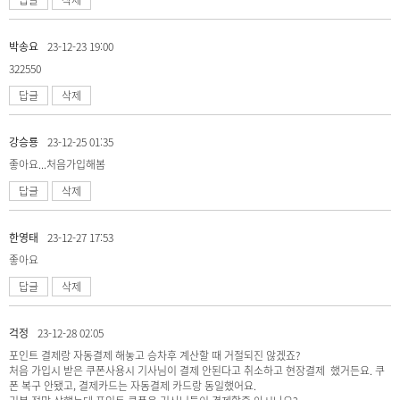
박송요
23-12-23 19:00
322550
답글
삭제
강승룡
23-12-25 01:35
좋아요...처음가입해봄
답글
삭제
한영태
23-12-27 17:53
좋아요
답글
삭제
걱정
23-12-28 02:05
포인트 결제랑 자동결제 해놓고 승차후 계산할 때 거절되진 않겠죠?
처음 가입시 받은 쿠폰사용시 기사님이 결제 안된다고 취소하고 현장결제 했거든요. 쿠
폰 복구 안됐고, 결제카드는 자동결제 카드랑 동일했어요.