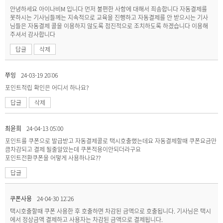
안녕하세요 아이나비M 입니다 먼저 불편한 사항에 대해서 죄송합니다 자동결제를
못하시는 기사님들께는 지속적으로 교육을 진행하고 자동결제를 안 받으시는 기사
님들은 자동결제 콜을 이용하지 않도록 점진적으로 조치하도록 하겠습니다 이용해
주셔서 감사합니다
답글
삭제
쭈잉
24-03-19 20:06
포인트적립 확인은 어디서 하나요?
답글
삭제
최윤희
24-04-13 05:00
포인트를 쿠폰으로 발급받고 자동결제콜로 택시호출했는데요 자동결제할때 쿠폰요금만
큼차감되고 결제 될줄알았는데 쿠폰적용이안되더라구요
포인트전환쿠폰을 어떻게 사용하나요??
답글
쿠폰사용
24-04-30 12:26
택시호출할때 쿠폰 사용한 후 호출하면 차감된 금액으로 호출됩니다. 기사님은 택시
에서 정상금액 결제하고 사용자는 차감된 금액으로 결제됩니다.