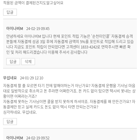
적용된 금액이 결제된건지도알고싶어요
답글
아이나비M
24-02-19 09:45
안녕하세요 아이나비M 입니다 현재 포인트 적립 기능은 '순천미인콜' 자동결제 승객
분들께 자동결제 성공 3일 후에 자동결제 금액의 5%를 포인트로 적입해 드리고 있습
니다 지금도 포인트 적립이 안되었다면 고객센터 1833-4242로 연락주시면 빠른 확
인 및 처리 해드리겠습니다 이용해 주셔서 감사합니다
답글
삭제
무섭네요
24-01-29 12:10
자동결제 할 줄 모르면 타기 전에 말해야하는거 아닌가요? 자동결제 운행을 기사님 마음
대로 일방적으로 취소하고 돈 주라면 어쩌란거죠. 돈 카드 없이 탔으면 택시비 못내는 상
황이면 어쩌라는거죠?
자동결제 못하는 기사님이면 콜을 받지 못하게 하셔야죠. 자동결제를 왜 만든건가요? 자
동결제만 믿고 실제 카드도 돈도 없이 택시 타면 안되는건가요?
심각하네요. 무섭네요.
답글
아이나비M
24-02-19 09:52