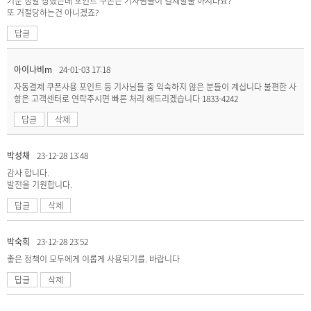
기분 정말 상했는데 포인트 쿠폰은 기사님들이 결제할줄 아시나요?
또 거절당하는건 아니겠죠?
답글
아이나비m
24-01-03 17:18
자동결제 쿠폰사용 포인트 등 기사님들 중 익숙하지 않은 분들이 계십니다 불편한 사
항은 고객센터로 연락주시면 빠른 처리 해드리겠습니다 1833-4242
답글
삭제
박성채
23-12-28 13:48
감사 합니다.
발전을 기원합니다.
답글
삭제
박숙희
23-12-28 23:52
좋은 정책이 모두에게 이롭게 사용되기를. 바랍니다
답글
삭제