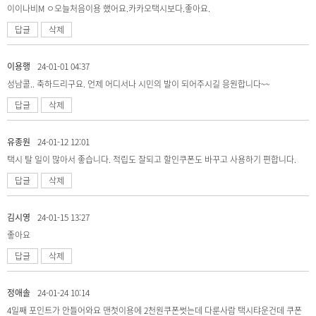
이이나비M ㅇ오늘처음이용 했어요.카카오택시보다.좋아요.
답글
삭제
이용행
24-01-01 04:37
성남콜.. 축하드리구요. 언제 어디서나 시민의 발이 되어주시길 응원합니다~~
답글
삭제
유종원
24-01-12 12:01
택시 탈 일이 많아서 좋습니다. 적립도 잘되고 할인쿠폰도 바꾸고 사용하기 편합니다.
답글
삭제
김시영
24-01-15 13:27
좋아요
답글
삭제
정애솔
24-01-24 10:14
4일째 포인트가 안들어와요 맨첫이용에 2천원쿠폰썻는데 다룬사람 택시탸운건데 쿠폰