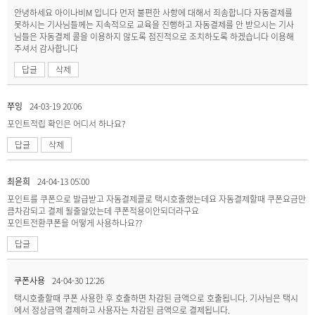
안녕하세요 아이나비M 입니다 먼저 불편한 사항에 대해서 죄송합니다 자동결제를
못하시는 기사님들께는 지속적으로 교육을 진행하고 자동결제를 안 받으시는 기사
님들은 자동결제 콜을 이용하지 않도록 점진적으로 조치하도록 하겠습니다 이용해
주셔서 감사합니다
답글
삭제
쭈잉
24-03-19 20:06
포인트적립 확인은 어디서 하나요?
답글
삭제
최윤희
24-04-13 05:00
포인트를 쿠폰으로 발급받고 자동결제콜로 택시호출했는데요 자동결제할때 쿠폰요금만
큼차감되고 결제 될줄알았는데 쿠폰적용이안되더라구요
포인트전환쿠폰을 어떻게 사용하나요??
답글
쿠폰사용
24-04-30 12:26
택시호출할때 쿠폰 사용한 후 호출하면 차감된 금액으로 호출됩니다. 기사님은 택시
에서 정상금액 결제하고 사용자는 차감된 금액으로 결제됩니다.