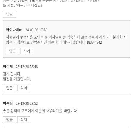
기분 정말 상했는데 포인트 쿠폰은 기사님들이 결제할줄 아시나요?
또 거절당하는건 아니겠죠?
답글
아이나비m
24-01-03 17:18
자동결제 쿠폰사용 포인트 등 기사님들 중 익숙하지 않은 분들이 계십니다 불편한 사
항은 고객센터로 연락주시면 빠른 처리 해드리겠습니다 1833-4242
답글
삭제
박성채
23-12-28 13:48
감사 합니다.
발전을 기원합니다.
답글
삭제
박숙희
23-12-28 23:52
좋은 정책이 모두에게 이롭게 사용되기를. 바랍니다
답글
삭제