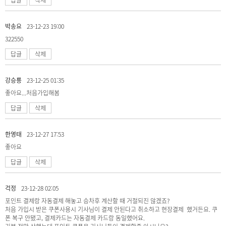
박송요
23-12-23 19:00
322550
답글
삭제
강승룡
23-12-25 01:35
좋아요...처음가입해봄
답글
삭제
한영태
23-12-27 17:53
좋아요
답글
삭제
걱정
23-12-28 02:05
포인트 결제랑 자동결제 해놓고 승차후 계산할 때 거절되진 않겠죠?
처음 가입시 받은 쿠폰사용시 기사님이 결제 안된다고 취소하고 현장결제 했거든요. 쿠
폰 복구 안됐고, 결제카드는 자동결제 카드랑 동일했어요.