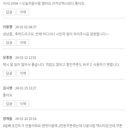
이이나비M ㅇ오늘처음이용 했어요.카카오택시보다.좋아요.
답글
삭제
이용행
24-01-01 04:37
성남콜.. 축하드리구요. 언제 어디서나 시민의 발이 되어주시길 응원합니다~~
답글
삭제
유종원
24-01-12 12:01
택시 탈 일이 많아서 좋습니다. 적립도 잘되고 할인쿠폰도 바꾸고 사용하기 편합니다.
답글
삭제
김시영
24-01-15 13:27
좋아요
답글
삭제
정애솔
24-01-24 10:14
4일째 포인트가 안들어와요 맨첫이용에 2천원쿠폰썻는데 다룬사람 택시탸운건데 쿠폰