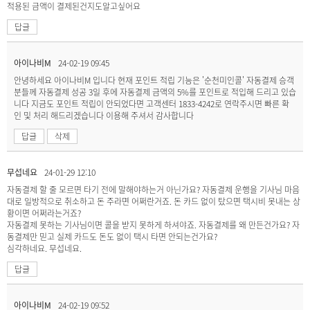
적용된 금액이 결제된건지도알고싶어요
답글
아이나비M
24-02-19 09:45
안녕하세요 아이나비M 입니다 현재 포인트 적립 기능은 '순천미인콜' 자동결제 승객
분들께 자동결제 성공 3일 후에 자동결제 금액의 5%를 포인트로 적입해 드리고 있습
니다 지금도 포인트 적립이 안되었다면 고객센터 1833-4242로 연락주시면 빠른 확
인 및 처리 해드리겠습니다 이용해 주셔서 감사합니다
답글
삭제
무섭네요
24-01-29 12:10
자동결제 할 줄 모르면 타기 전에 말해야하는거 아닌가요? 자동결제 운행을 기사님 마음
대로 일방적으로 취소하고 돈 주라면 어쩌란거죠. 돈 카드 없이 탔으면 택시비 못내는 상
황이면 어쩌라는거죠?
자동결제 못하는 기사님이면 콜을 받지 못하게 하셔야죠. 자동결제를 왜 만든건가요? 자
동결제만 믿고 실제 카드도 돈도 없이 택시 타면 안되는건가요?
심각하네요. 무섭네요.
답글
아이나비M
24-02-19 09:52