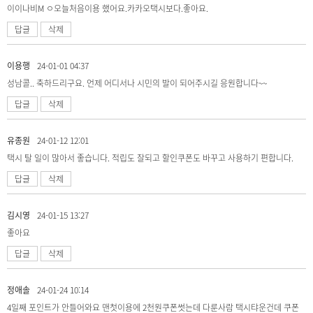
이이나비M ㅇ오늘처음이용 했어요.카카오택시보다.좋아요.
답글
삭제
이용행
24-01-01 04:37
성남콜.. 축하드리구요. 언제 어디서나 시민의 발이 되어주시길 응원합니다~~
답글
삭제
유종원
24-01-12 12:01
택시 탈 일이 많아서 좋습니다. 적립도 잘되고 할인쿠폰도 바꾸고 사용하기 편합니다.
답글
삭제
김시영
24-01-15 13:27
좋아요
답글
삭제
정애솔
24-01-24 10:14
4일째 포인트가 안들어와요 맨첫이용에 2천원쿠폰썻는데 다룬사람 택시탸운건데 쿠폰