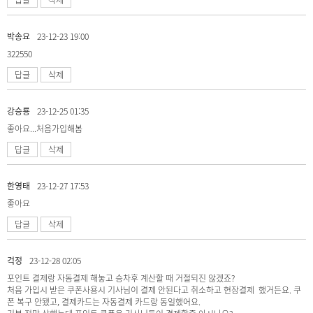
박송요
23-12-23 19:00
322550
답글
삭제
강승룡
23-12-25 01:35
좋아요...처음가입해봄
답글
삭제
한영태
23-12-27 17:53
좋아요
답글
삭제
걱정
23-12-28 02:05
포인트 결제랑 자동결제 해놓고 승차후 계산할 때 거절되진 않겠죠?
처음 가입시 받은 쿠폰사용시 기사님이 결제 안된다고 취소하고 현장결제 했거든요. 쿠
폰 복구 안됐고, 결제카드는 자동결제 카드랑 동일했어요.