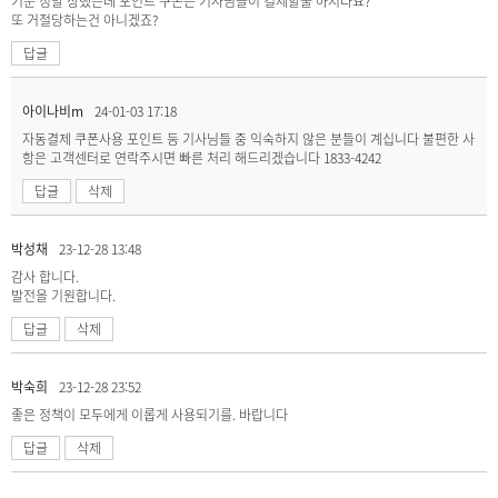
기분 정말 상했는데 포인트 쿠폰은 기사님들이 결제할줄 아시나요?
또 거절당하는건 아니겠죠?
답글
아이나비m
24-01-03 17:18
자동결제 쿠폰사용 포인트 등 기사님들 중 익숙하지 않은 분들이 계십니다 불편한 사
항은 고객센터로 연락주시면 빠른 처리 해드리겠습니다 1833-4242
답글
삭제
박성채
23-12-28 13:48
감사 합니다.
발전을 기원합니다.
답글
삭제
박숙희
23-12-28 23:52
좋은 정책이 모두에게 이롭게 사용되기를. 바랍니다
답글
삭제