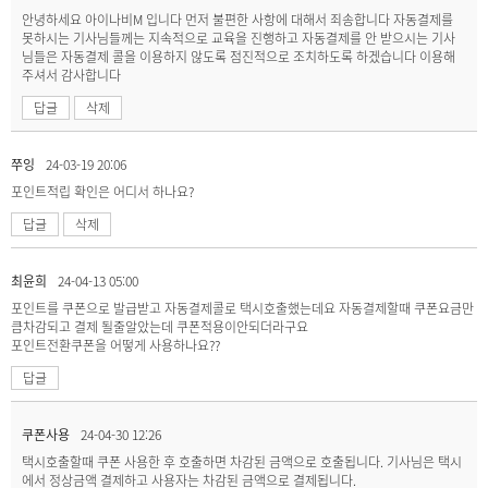
안녕하세요 아이나비M 입니다 먼저 불편한 사항에 대해서 죄송합니다 자동결제를
못하시는 기사님들께는 지속적으로 교육을 진행하고 자동결제를 안 받으시는 기사
님들은 자동결제 콜을 이용하지 않도록 점진적으로 조치하도록 하겠습니다 이용해
주셔서 감사합니다
답글
삭제
쭈잉
24-03-19 20:06
포인트적립 확인은 어디서 하나요?
답글
삭제
최윤희
24-04-13 05:00
포인트를 쿠폰으로 발급받고 자동결제콜로 택시호출했는데요 자동결제할때 쿠폰요금만
큼차감되고 결제 될줄알았는데 쿠폰적용이안되더라구요
포인트전환쿠폰을 어떻게 사용하나요??
답글
쿠폰사용
24-04-30 12:26
택시호출할때 쿠폰 사용한 후 호출하면 차감된 금액으로 호출됩니다. 기사님은 택시
에서 정상금액 결제하고 사용자는 차감된 금액으로 결제됩니다.