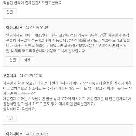
적용된 금액이 결제된건지도알고싶어요
답글
아이나비M
24-02-19 09:45
안녕하세요 아이나비M 입니다 현재 포인트 적립 기능은 '순천미인콜' 자동결제 승객
분들께 자동결제 성공 3일 후에 자동결제 금액의 5%를 포인트로 적입해 드리고 있습
니다 지금도 포인트 적립이 안되었다면 고객센터 1833-4242로 연락주시면 빠른 확
인 및 처리 해드리겠습니다 이용해 주셔서 감사합니다
답글
삭제
무섭네요
24-01-29 12:10
자동결제 할 줄 모르면 타기 전에 말해야하는거 아닌가요? 자동결제 운행을 기사님 마음
대로 일방적으로 취소하고 돈 주라면 어쩌란거죠. 돈 카드 없이 탔으면 택시비 못내는 상
황이면 어쩌라는거죠?
자동결제 못하는 기사님이면 콜을 받지 못하게 하셔야죠. 자동결제를 왜 만든건가요? 자
동결제만 믿고 실제 카드도 돈도 없이 택시 타면 안되는건가요?
심각하네요. 무섭네요.
답글
아이나비M
24-02-19 09:52